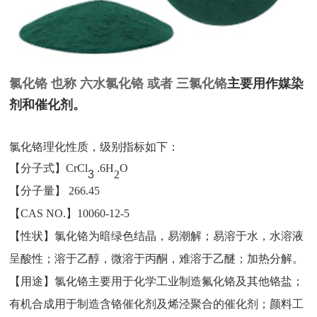
主要用作媒染
氯化铬 也称 六水氯化铬 或者 三氯化铬
剂和催化剂。
氯化铬理化性质，级别指标如下：
【
分子式
】CrCl
.6H
O
3
2
【
分子量
】 266.45
【
CAS NO.】10060-12-5
【性状】氯化铬为暗绿色结晶，易潮解；易溶于水，水溶液
呈酸性；溶于乙醇，微溶于丙酮，难溶于乙醚；加热分解。
【用途】氯化铬主要用于化学工业制造氟化铬及其他铬盐；
有机合成用于制造含铬催化剂及烯泾聚合的催化剂；颜料工